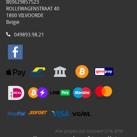
BE0629857523
ROLLEWAGENSTRAAT 40
1800 VILVOORDE
België
049893.98.21
Alle prijzen zijn Inclusief 21% BTW