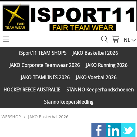
NL
HOME
iSport11 TEAM SHOPS
JAKO Basketbal 2026
WEBSHOP
JAKO Corporate Teamwear 2026
JAKO Running 2026
iSport11 TEAM SHOPS
SERVICES
JAKO TEAMLINES 2026
JAKO Voetbal 2026
JAKO Basketbal 2026
PARTNERS
HOCKEY REECE AUSTRALIE
STANNO Keeperhandschoenen
JAKO Corporate Teamwear 2026
Stanno keeperskleding
FAQ
JAKO Running 2026
WEBSHOP
›
JAKO Basketbal 2026
Klantengroepen
CONTACT
JAKO TEAMLINES 2026
Verzending - betaling
JAKO Voetbal 2026
MY ISPORT11