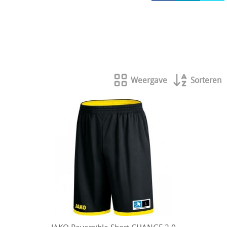
HOCKEY REECE AUSTRALIE
JAKO Matentabellen
STANNO Keeperhandschoenen
Stanno keeperskleding
Weergave
Sorteren