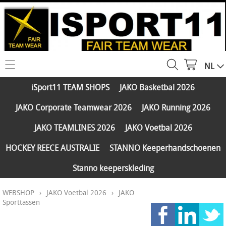
NL
HOME
iSport11 TEAM SHOPS
JAKO Basketbal 2026
WEBSHOP
JAKO Corporate Teamwear 2026
JAKO Running 2026
iSport11 TEAM SHOPS
SERVICES
JAKO TEAMLINES 2026
JAKO Voetbal 2026
JAKO Basketbal 2026
PARTNERS
HOCKEY REECE AUSTRALIE
STANNO Keeperhandschoenen
JAKO Corporate Teamwear 2026
Stanno keeperskleding
FAQ
JAKO Running 2026
WEBSHOP
›
JAKO Voetbal 2026
›
JAKO
Klantengroepen
CONTACT
JAKO TEAMLINES 2026
Sporttassen
Verzending - betaling
JAKO Voetbal 2026
MY ISPORT11