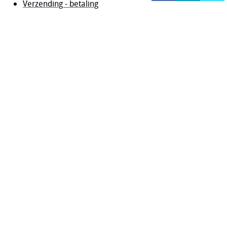
Verzending - betaling
HOCKEY REECE AUSTRALIE
JAKO Matentabellen
STANNO Keeperhandschoenen
Stanno keeperskleding