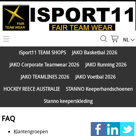
NL
HOME
iSport11 TEAM SHOPS
JAKO Basketbal 2026
WEBSHOP
JAKO Corporate Teamwear 2026
JAKO Running 2026
iSport11 TEAM SHOPS
SERVICES
JAKO TEAMLINES 2026
JAKO Voetbal 2026
JAKO Basketbal 2026
PARTNERS
HOCKEY REECE AUSTRALIE
STANNO Keeperhandschoenen
JAKO Corporate Teamwear 2026
Stanno keeperskleding
FAQ
JAKO Running 2026
Klantengroepen
FAQ
CONTACT
JAKO TEAMLINES 2026
Verzending - betaling
Kl
antengroepen
JAKO Voetbal 2026
MY ISPORT11