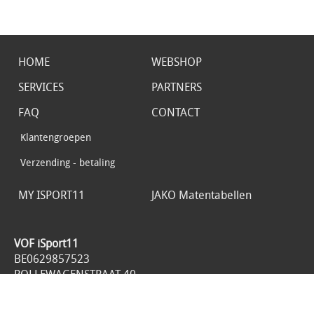
HOME
WEBSHOP
SERVICES
PARTNERS
FAQ
CONTACT
Klantengroepen
Verzending - betaling
MY ISPORT11
JAKO Matentabellen
VOF iSport11
BE0629857523
ROLLEWAGENSTRAAT 40
1800 VILVOORDE
België