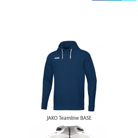
HOCKEY REECE AUSTRALIE
JAKO Matentabellen
STANNO Keeperhandschoenen
Stanno keeperskleding
JAKO Teamline BASE