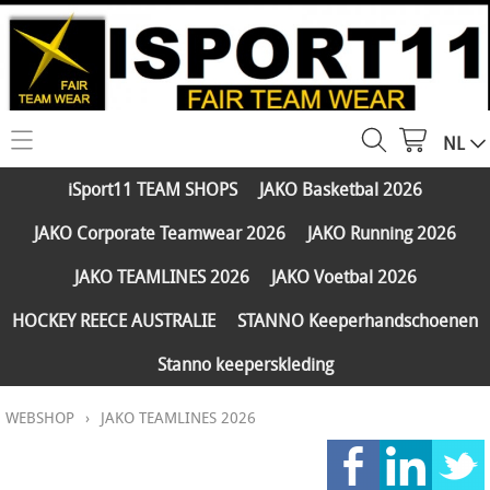
NL
HOME
iSport11 TEAM SHOPS
JAKO Basketbal 2026
WEBSHOP
JAKO Corporate Teamwear 2026
JAKO Running 2026
iSport11 TEAM SHOPS
SERVICES
JAKO TEAMLINES 2026
JAKO Voetbal 2026
JAKO Basketbal 2026
PARTNERS
HOCKEY REECE AUSTRALIE
STANNO Keeperhandschoenen
JAKO Corporate Teamwear 2026
Stanno keeperskleding
FAQ
JAKO Running 2026
WEBSHOP
›
JAKO TEAMLINES 2026
Klantengroepen
CONTACT
JAKO TEAMLINES 2026
Verzending - betaling
JAKO Voetbal 2026
MY ISPORT11