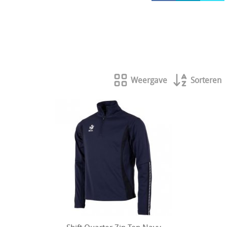
HOCKEY REECE AUSTRALIE
JAKO Matentabellen
STANNO Keeperhandschoenen
Stanno keeperskleding
Weergave
Sorteren