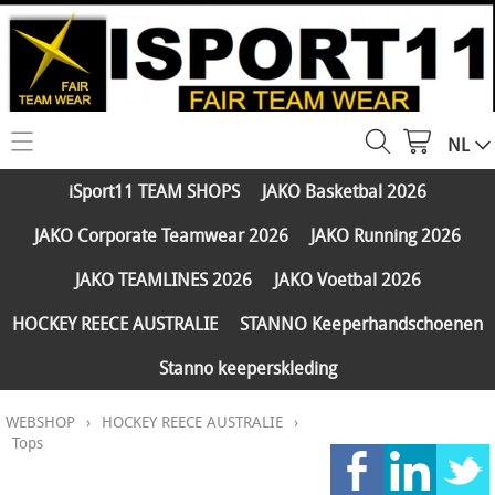
NL
HOME
iSport11 TEAM SHOPS
JAKO Basketbal 2026
WEBSHOP
JAKO Corporate Teamwear 2026
JAKO Running 2026
iSport11 TEAM SHOPS
SERVICES
JAKO TEAMLINES 2026
JAKO Voetbal 2026
JAKO Basketbal 2026
PARTNERS
HOCKEY REECE AUSTRALIE
STANNO Keeperhandschoenen
JAKO Corporate Teamwear 2026
Stanno keeperskleding
FAQ
JAKO Running 2026
WEBSHOP
›
HOCKEY REECE AUSTRALIE
›
Klantengroepen
CONTACT
JAKO TEAMLINES 2026
Tops
Verzending - betaling
JAKO Voetbal 2026
MY ISPORT11