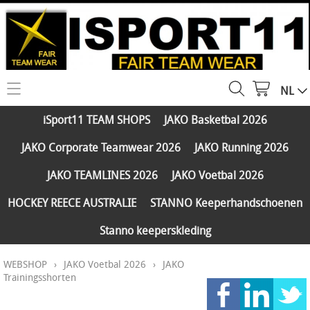
NL
HOME
iSport11 TEAM SHOPS
JAKO Basketbal 2026
WEBSHOP
JAKO Corporate Teamwear 2026
JAKO Running 2026
iSport11 TEAM SHOPS
SERVICES
JAKO TEAMLINES 2026
JAKO Voetbal 2026
JAKO Basketbal 2026
PARTNERS
HOCKEY REECE AUSTRALIE
STANNO Keeperhandschoenen
JAKO Corporate Teamwear 2026
Stanno keeperskleding
FAQ
JAKO Running 2026
WEBSHOP
›
JAKO Voetbal 2026
›
JAKO
Klantengroepen
CONTACT
JAKO TEAMLINES 2026
Trainingsshorten
Verzending - betaling
JAKO Voetbal 2026
MY ISPORT11