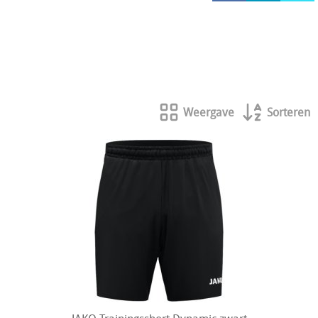
HOCKEY REECE AUSTRALIE
JAKO Matentabellen
STANNO Keeperhandschoenen
Stanno keeperskleding
Weergave
Sorteren