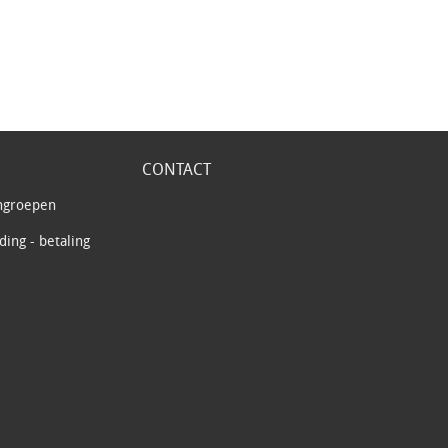
CONTACT
ngroepen
ing - betaling