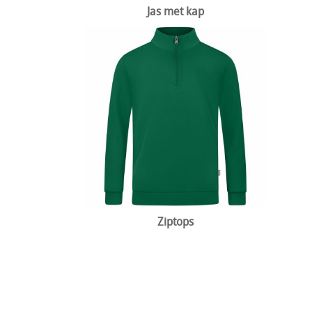
Jas met kap
Ziptops