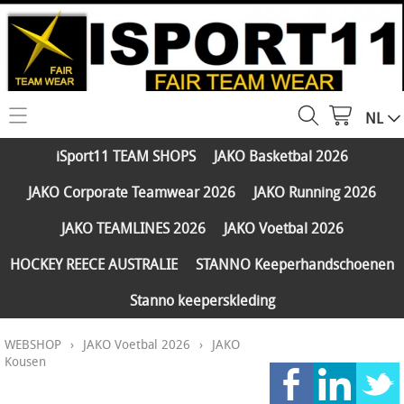
NL
HOME
iSport11 TEAM SHOPS
JAKO Basketbal 2026
WEBSHOP
JAKO Corporate Teamwear 2026
JAKO Running 2026
iSport11 TEAM SHOPS
SERVICES
JAKO TEAMLINES 2026
JAKO Voetbal 2026
JAKO Basketbal 2026
PARTNERS
HOCKEY REECE AUSTRALIE
STANNO Keeperhandschoenen
JAKO Corporate Teamwear 2026
Stanno keeperskleding
FAQ
JAKO Running 2026
WEBSHOP
›
JAKO Voetbal 2026
›
JAKO
Klantengroepen
CONTACT
JAKO TEAMLINES 2026
Kousen
Verzending - betaling
JAKO Voetbal 2026
MY ISPORT11