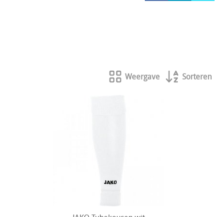
HOCKEY REECE AUSTRALIE
JAKO Matentabellen
STANNO Keeperhandschoenen
Stanno keeperskleding
Weergave
Sorteren