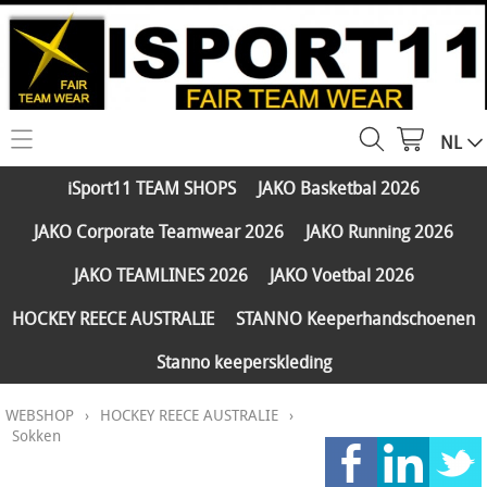
NL
HOME
iSport11 TEAM SHOPS
JAKO Basketbal 2026
WEBSHOP
JAKO Corporate Teamwear 2026
JAKO Running 2026
iSport11 TEAM SHOPS
SERVICES
JAKO TEAMLINES 2026
JAKO Voetbal 2026
JAKO Basketbal 2026
PARTNERS
HOCKEY REECE AUSTRALIE
STANNO Keeperhandschoenen
JAKO Corporate Teamwear 2026
Stanno keeperskleding
FAQ
JAKO Running 2026
WEBSHOP
›
HOCKEY REECE AUSTRALIE
›
Klantengroepen
CONTACT
JAKO TEAMLINES 2026
Sokken
Verzending - betaling
JAKO Voetbal 2026
MY ISPORT11