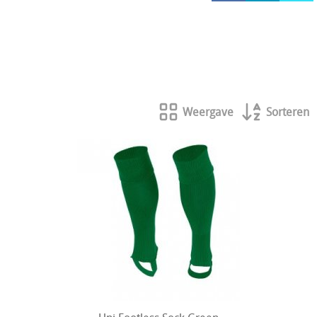
HOCKEY REECE AUSTRALIE
JAKO Matentabellen
STANNO Keeperhandschoenen
Stanno keeperskleding
Weergave
Sorteren