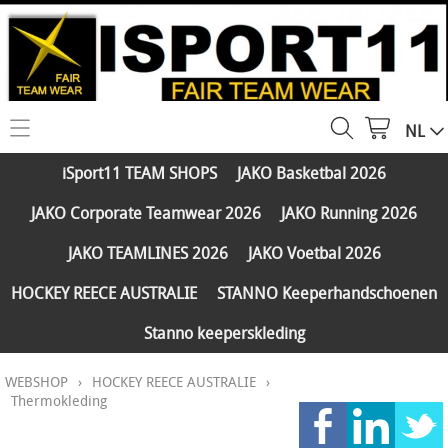
NL
HOME
iSport11 TEAM SHOPS
JAKO Basketbal 2026
WEBSHOP
JAKO Corporate Teamwear 2026
JAKO Running 2026
iSport11 TEAM SHOPS
SERVICES
JAKO TEAMLINES 2026
JAKO Voetbal 2026
JAKO Basketbal 2026
PARTNERS
HOCKEY REECE AUSTRALIE
STANNO Keeperhandschoenen
JAKO Corporate Teamwear 2026
Stanno keeperskleding
FAQ
JAKO Running 2026
WEBSHOP
›
HOCKEY REECE AUSTRALIE
›
Klantengroepen
CONTACT
JAKO TEAMLINES 2026
Thermokleding
Verzending - betaling
JAKO Voetbal 2026
MY ISPORT11