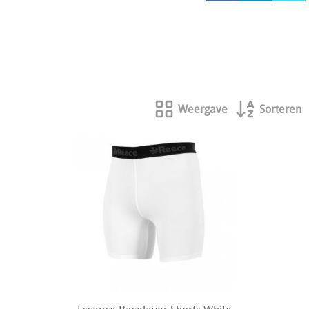
HOCKEY REECE AUSTRALIE
JAKO Matentabellen
STANNO Keeperhandschoenen
Stanno keeperskleding
Weergave
Sorteren