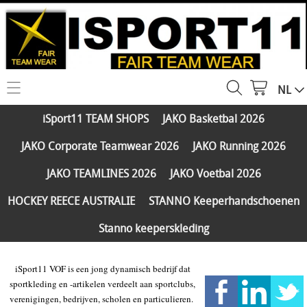
NL
HOME
iSport11 TEAM SHOPS
JAKO Basketbal 2026
WEBSHOP
JAKO Corporate Teamwear 2026
JAKO Running 2026
iSport11 TEAM SHOPS
SERVICES
JAKO TEAMLINES 2026
JAKO Voetbal 2026
JAKO Basketbal 2026
PARTNERS
HOCKEY REECE AUSTRALIE
STANNO Keeperhandschoenen
JAKO Corporate Teamwear 2026
Stanno keeperskleding
FAQ
JAKO Running 2026
Klantengroepen
CONTACT
iSport11 VOF is een jong dynamisch bedrijf dat
JAKO TEAMLINES 2026
sportkleding en -artikelen verdeelt aan sportclubs,
Verzending - betaling
JAKO Voetbal 2026
verenigingen, bedrijven, scholen en particulieren.
MY ISPORT11