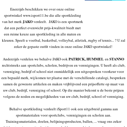
HOCKEY REECE AUSTRALIE
Enerzijds beschikken we over onze online
JAKO Matentabellen
sportwinkel www.isport11.be die alle sportkleding
STANNO Keeperhandschoenen
JAKO
van het merk
verdeelt. JAKO is een sportmerk
dat een perfect evenwicht prijs-kwaliteit biedt met
Stanno keeperskleding
een ruime keuze aan sportkleding in alle maten en
kleuren. Speelt u voetbal, basketbal, volleybal, atletiek, rugby of tennis... ? U zal
zeker de gepaste outfit vinden in onze online JAKO sportwinkel!
PATRICK, HUMMEL
STANNO
Anderzijds verdelen we behalve JAKO ook
en
rechtstreeks aan sportclubs, scholen, bedrijven en verenigingen. U heeft als club,
vereniging, bedrijf of school niet onmiddellijk een uitgesproken voorkeur voor
een bepaald merk, wij komen ter plaatse met de verschillende catalogi, bespreken
samen de gewenste artikelen en maken vrijblijvend een prijsofferte op maat van
uw club, bedrijf, vereniging of school. Op die manier bekomt u de beste prijzen
volgens de noden en mogelijkheden van uw club, bedrijf, school of vereniging.
Behalve sportkleding verdeelt iSport11 ook een uitgebreid gamma aan
sportmaterialen voor sportclubs, verenigingen en scholen aan.
Trainingsmaterialen, doelen, belijningsproducten, ballen, ... vraag ons zeker