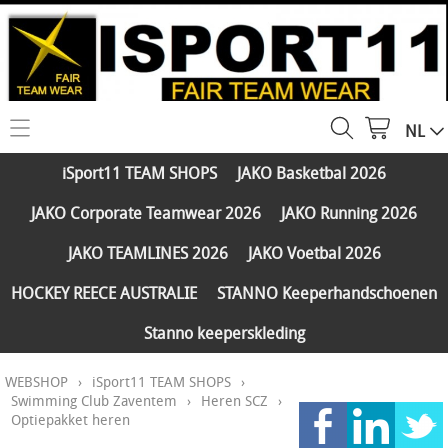
NL
HOME
iSport11 TEAM SHOPS
JAKO Basketbal 2026
WEBSHOP
JAKO Corporate Teamwear 2026
JAKO Running 2026
iSport11 TEAM SHOPS
SERVICES
JAKO TEAMLINES 2026
JAKO Voetbal 2026
JAKO Basketbal 2026
PARTNERS
HOCKEY REECE AUSTRALIE
STANNO Keeperhandschoenen
JAKO Corporate Teamwear 2026
Stanno keeperskleding
FAQ
JAKO Running 2026
WEBSHOP
›
iSport11 TEAM SHOPS
›
Klantengroepen
CONTACT
JAKO TEAMLINES 2026
Swimming Club Zaventem
›
Heren SCZ
›
Optiepakket heren
Verzending - betaling
JAKO Voetbal 2026
MY ISPORT11