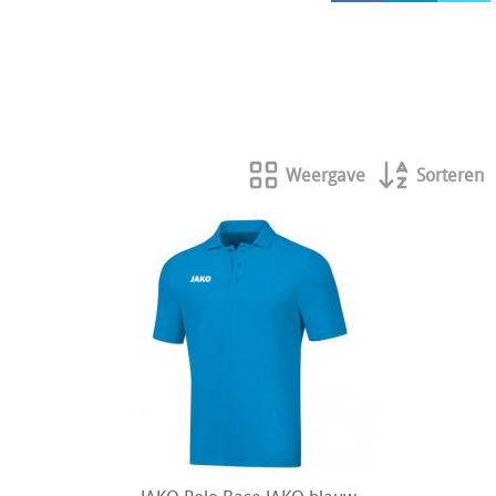
HOCKEY REECE AUSTRALIE
JAKO Matentabellen
STANNO Keeperhandschoenen
Stanno keeperskleding
Weergave
Sorteren