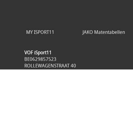
MY ISPORT11
JAKO Matentabellen
VOF iSport11
BE0629857523
ROLLEWAGENSTRAAT 40
1800 VILVOORDE
België
049893.98.21