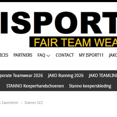
ICES
PARTNERS
FAQ
CONTACT
MY ISPORT11
JAK
porate Teamwear 2026
JAKO Running 2026
JAKO TEAMLIN
STANNO Keeperhandschoenen
Stanno keeperskleding
b Zaventem
›
Dames SCZ