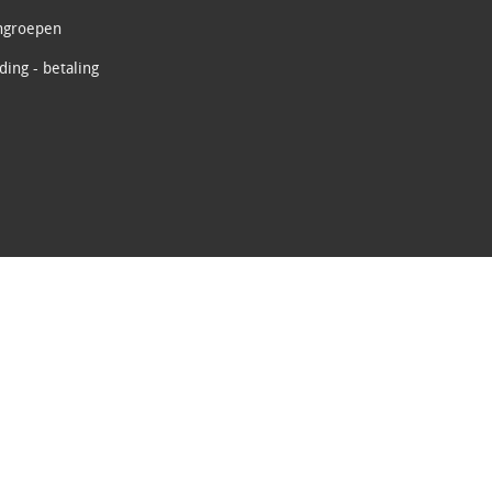
ngroepen
ing - betaling