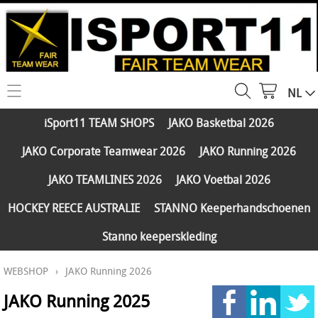
NL
HOME
iSport11 TEAM SHOPS
JAKO Basketbal 2026
WEBSHOP
JAKO Corporate Teamwear 2026
JAKO Running 2026
iSport11 TEAM SHOPS
SERVICES
JAKO TEAMLINES 2026
JAKO Voetbal 2026
JAKO Basketbal 2026
PARTNERS
HOCKEY REECE AUSTRALIE
STANNO Keeperhandschoenen
JAKO Corporate Teamwear 2026
Stanno keeperskleding
FAQ
JAKO Running 2026
WEBSHOP
›
JAKO Running 2026
Klantengroepen
CONTACT
JAKO TEAMLINES 2026
JAKO Running 2025
Verzending - betaling
JAKO Voetbal 2026
MY ISPORT11