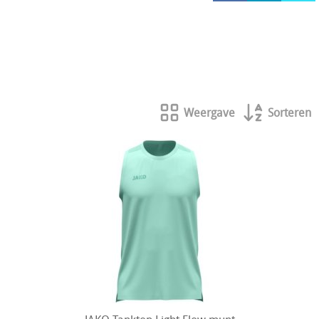
HOCKEY REECE AUSTRALIE
JAKO Matentabellen
STANNO Keeperhandschoenen
Stanno keeperskleding
Weergave
Sorteren