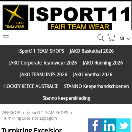
NL
HOME
iSport11 TEAM SHOPS
JAKO Basketbal 2026
WEBSHOP
JAKO Corporate Teamwear 2026
JAKO Running 2026
iSport11 TEAM SHOPS
SERVICES
JAKO TEAMLINES 2026
JAKO Voetbal 2026
JAKO Basketbal 2026
PARTNERS
HOCKEY REECE AUSTRALIE
STANNO Keeperhandschoenen
JAKO Corporate Teamwear 2026
Stanno keeperskleding
FAQ
JAKO Running 2026
WEBSHOP
›
iSport11 TEAM SHOPS
›
Klantengroepen
CONTACT
JAKO TEAMLINES 2026
Turnkring Excelsior Eppegem
Verzending - betaling
JAKO Voetbal 2026
Turnkring Excelsior
MY ISPORT11