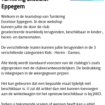
Eppegem
HOCKEY REECE AUSTRALIE
JAKO Matentabellen
STANNO Keeperhandschoenen
Welkom in de teamshop van Turnkring
Excelsior Eppegem. In deze webshop
Stanno keeperskleding
kunnen jullie de door de club
geselecteerde teamkledij terugvinden, beschikbaar in kinder-,
heren- en damesmaten.
De verschillende maten kunnen jullie terugvinden in de 3
verschillende categorieën Kids - Heren - Dames.
Alle kledij wordt standaard voorzien van de clublogo's zoals
afgesproken met de clubverantwoordelijken. De bedrukking
is inbegrepen in de weergegeven prijzen.
Het kan gebeuren dat een bepaalde maat tijdelijk niet
beschikbaar is. U zal dit artikel dan niet kunnen toevoegen
aan de winkelwagen tot het opnieuw beschikbaar is bij JAKO.
Indien u bijkomende vragen of wensen heeft kan u altijd