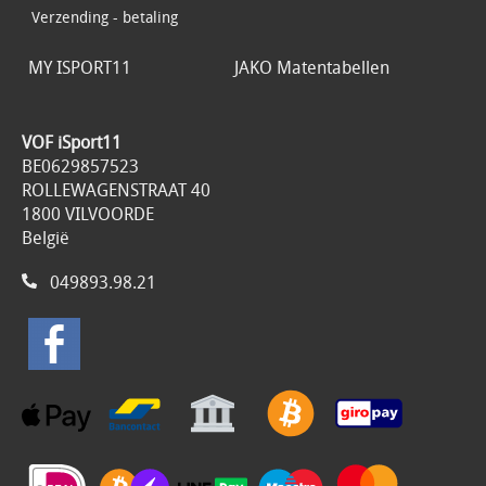
Verzending - betaling
MY ISPORT11
JAKO Matentabellen
VOF iSport11
BE0629857523
ROLLEWAGENSTRAAT 40
1800 VILVOORDE
België
049893.98.21