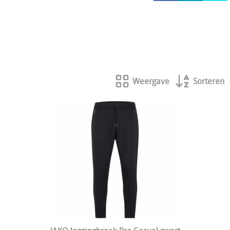
HOCKEY REECE AUSTRALIE
JAKO Matentabellen
STANNO Keeperhandschoenen
Stanno keeperskleding
Weergave
Sorteren