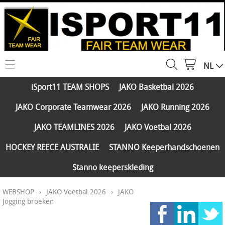
NL
HOME
iSport11 TEAM SHOPS
JAKO Basketbal 2026
WEBSHOP
JAKO Corporate Teamwear 2026
JAKO Running 2026
iSport11 TEAM SHOPS
SERVICES
JAKO TEAMLINES 2026
JAKO Voetbal 2026
JAKO Basketbal 2026
PARTNERS
HOCKEY REECE AUSTRALIE
STANNO Keeperhandschoenen
JAKO Corporate Teamwear 2026
Stanno keeperskleding
FAQ
JAKO Running 2026
WEBSHOP
›
JAKO Voetbal 2026
›
JAKO
Klantengroepen
CONTACT
JAKO TEAMLINES 2026
Jogging broeken
Verzending - betaling
JAKO Voetbal 2026
MY ISPORT11