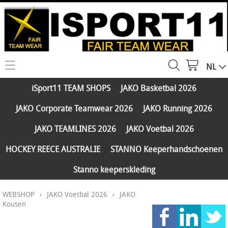
NL
HOME
iSport11 TEAM SHOPS
JAKO Basketbal 2026
WEBSHOP
JAKO Corporate Teamwear 2026
JAKO Running 2026
iSport11 TEAM SHOPS
SERVICES
JAKO TEAMLINES 2026
JAKO Voetbal 2026
JAKO Basketbal 2026
PARTNERS
HOCKEY REECE AUSTRALIE
STANNO Keeperhandschoenen
JAKO Corporate Teamwear 2026
Stanno keeperskleding
FAQ
JAKO Running 2026
WEBSHOP
›
JAKO Voetbal 2026
›
JAKO
Klantengroepen
CONTACT
JAKO TEAMLINES 2026
Kousen
Verzending - betaling
JAKO Voetbal 2026
MY ISPORT11