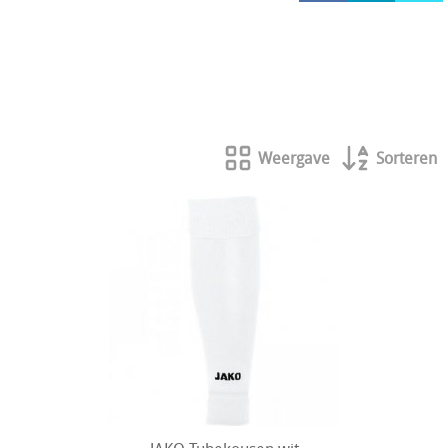
HOCKEY REECE AUSTRALIE
JAKO Matentabellen
STANNO Keeperhandschoenen
Stanno keeperskleding
Weergave
Sorteren