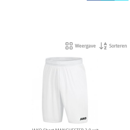
HOCKEY REECE AUSTRALIE
JAKO Matentabellen
STANNO Keeperhandschoenen
Stanno keeperskleding
Weergave
Sorteren