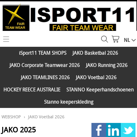
NL
HOME
iSport11 TEAM SHOPS
JAKO Basketbal 2026
WEBSHOP
JAKO Corporate Teamwear 2026
JAKO Running 2026
iSport11 TEAM SHOPS
SERVICES
JAKO TEAMLINES 2026
JAKO Voetbal 2026
JAKO Basketbal 2026
PARTNERS
HOCKEY REECE AUSTRALIE
STANNO Keeperhandschoenen
JAKO Corporate Teamwear 2026
Stanno keeperskleding
FAQ
JAKO Running 2026
WEBSHOP
›
JAKO Voetbal 2026
Klantengroepen
CONTACT
JAKO TEAMLINES 2026
JAKO 2025
Verzending - betaling
JAKO Voetbal 2026
MY ISPORT11