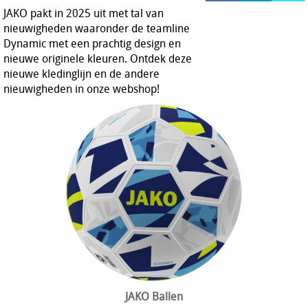
JAKO pakt in 2025 uit met tal van
HOCKEY REECE AUSTRALIE
nieuwigheden waaronder de teamline
JAKO Matentabellen
Dynamic met een prachtig design en
STANNO Keeperhandschoenen
nieuwe originele kleuren. Ontdek deze
Stanno keeperskleding
nieuwe kledinglijn en de andere
nieuwigheden in onze webshop!
JAKO Ballen