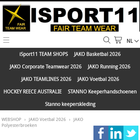
NL
HOME
iSport11 TEAM SHOPS
JAKO Basketbal 2026
WEBSHOP
JAKO Corporate Teamwear 2026
JAKO Running 2026
iSport11 TEAM SHOPS
SERVICES
JAKO TEAMLINES 2026
JAKO Voetbal 2026
JAKO Basketbal 2026
PARTNERS
HOCKEY REECE AUSTRALIE
STANNO Keeperhandschoenen
JAKO Corporate Teamwear 2026
Stanno keeperskleding
FAQ
JAKO Running 2026
WEBSHOP
›
JAKO Voetbal 2026
›
JAKO
Klantengroepen
CONTACT
JAKO TEAMLINES 2026
Polyesterbroeken
Verzending - betaling
JAKO Voetbal 2026
MY ISPORT11