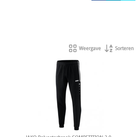
HOCKEY REECE AUSTRALIE
JAKO Matentabellen
STANNO Keeperhandschoenen
Stanno keeperskleding
Weergave
Sorteren