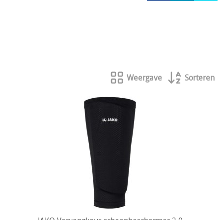
HOCKEY REECE AUSTRALIE
JAKO Matentabellen
STANNO Keeperhandschoenen
Stanno keeperskleding
Weergave
Sorteren