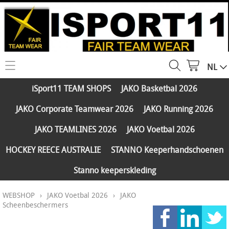
NL
HOME
iSport11 TEAM SHOPS
JAKO Basketbal 2026
WEBSHOP
JAKO Corporate Teamwear 2026
JAKO Running 2026
iSport11 TEAM SHOPS
SERVICES
JAKO TEAMLINES 2026
JAKO Voetbal 2026
JAKO Basketbal 2026
PARTNERS
HOCKEY REECE AUSTRALIE
STANNO Keeperhandschoenen
JAKO Corporate Teamwear 2026
Stanno keeperskleding
FAQ
JAKO Running 2026
WEBSHOP
›
JAKO Voetbal 2026
›
JAKO
Klantengroepen
CONTACT
JAKO TEAMLINES 2026
Scheenbeschermers
Verzending - betaling
JAKO Voetbal 2026
MY ISPORT11