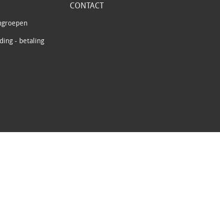
CONTACT
ngroepen
ing - betaling