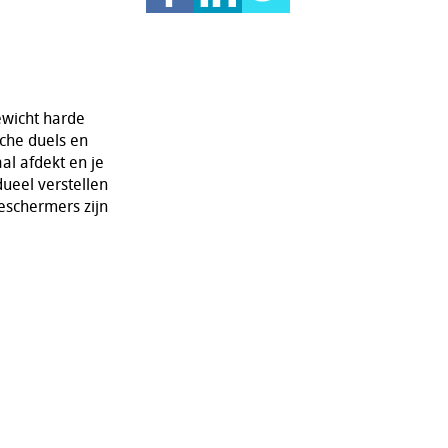
ewicht harde
sche duels en
al afdekt en je
dueel verstellen
beschermers zijn