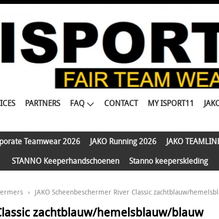
ICES
PARTNERS
FAQ
CONTACT
MY ISPORT11
JAK
porate Teamwear 2026
JAKO Running 2026
JAKO TEAMLIN
STANNO Keeperhandschoenen
Stanno keeperskleding
hermers
›
JAKO Scheenbeschermer River Classic zachtblauw/hemelsb
lassic zachtblauw/hemelsblauw/blauw