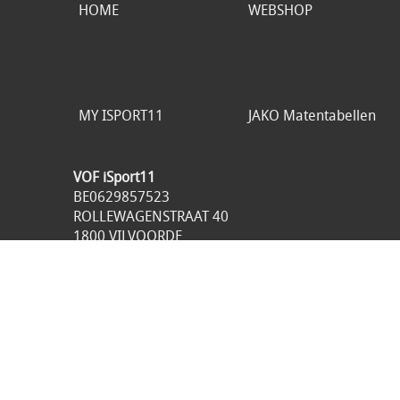
HOME
WEBSHOP
MY ISPORT11
JAKO Matentabellen
VOF iSport11
BE0629857523
ROLLEWAGENSTRAAT 40
1800 VILVOORDE
België
049893.98.21