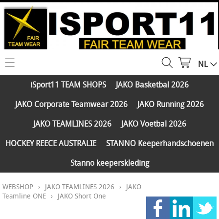
NL
HOME
iSport11 TEAM SHOPS
JAKO Basketbal 2026
WEBSHOP
JAKO Corporate Teamwear 2026
JAKO Running 2026
iSport11 TEAM SHOPS
SERVICES
JAKO TEAMLINES 2026
JAKO Voetbal 2026
JAKO Basketbal 2026
PARTNERS
HOCKEY REECE AUSTRALIE
STANNO Keeperhandschoenen
JAKO Corporate Teamwear 2026
Stanno keeperskleding
FAQ
JAKO Running 2026
WEBSHOP
›
JAKO TEAMLINES 2026
›
JAKO
Klantengroepen
CONTACT
JAKO TEAMLINES 2026
Teamline ONE
›
JAKO Short One
Verzending - betaling
JAKO Voetbal 2026
MY ISPORT11