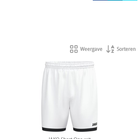
HOCKEY REECE AUSTRALIE
JAKO Matentabellen
STANNO Keeperhandschoenen
Stanno keeperskleding
Weergave
Sorteren