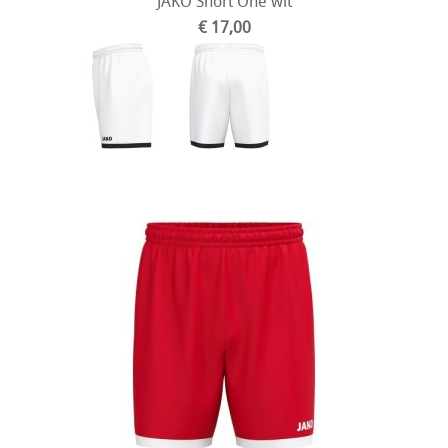
JAKO Short One wit
€ 17,00