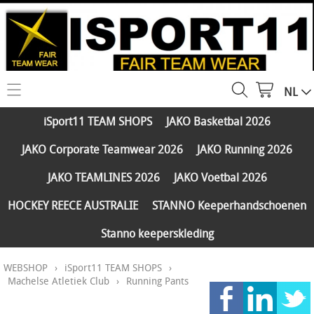
NL
HOME
iSport11 TEAM SHOPS
JAKO Basketbal 2026
WEBSHOP
JAKO Corporate Teamwear 2026
JAKO Running 2026
iSport11 TEAM SHOPS
SERVICES
JAKO TEAMLINES 2026
JAKO Voetbal 2026
JAKO Basketbal 2026
PARTNERS
HOCKEY REECE AUSTRALIE
STANNO Keeperhandschoenen
JAKO Corporate Teamwear 2026
Stanno keeperskleding
FAQ
JAKO Running 2026
WEBSHOP
›
iSport11 TEAM SHOPS
›
Klantengroepen
CONTACT
JAKO TEAMLINES 2026
Machelse Atletiek Club
›
Running Pants
Verzending - betaling
JAKO Voetbal 2026
MY ISPORT11