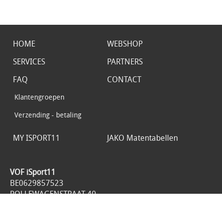
HOME
WEBSHOP
SERVICES
PARTNERS
FAQ
CONTACT
Klantengroepen
Verzending - betaling
MY ISPORT11
JAKO Matentabellen
VOF iSport11
BE0629857523
ROLLEWAGENSTRAAT 40
1800 VILVOORDE
België