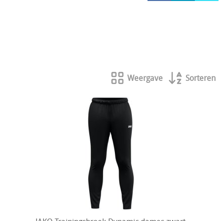
HOCKEY REECE AUSTRALIE
JAKO Matentabellen
STANNO Keeperhandschoenen
Stanno keeperskleding
Weergave
Sorteren