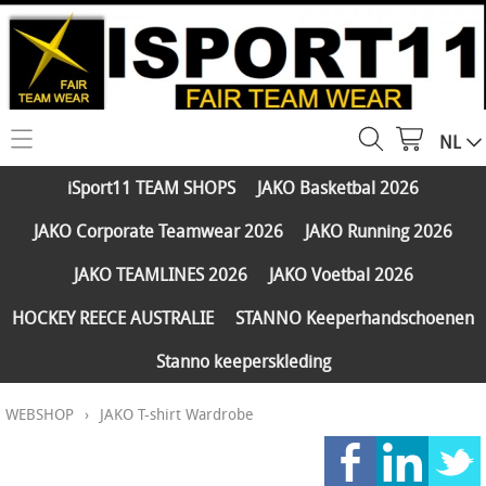
NL
HOME
iSport11 TEAM SHOPS
JAKO Basketbal 2026
WEBSHOP
JAKO Corporate Teamwear 2026
JAKO Running 2026
iSport11 TEAM SHOPS
SERVICES
JAKO TEAMLINES 2026
JAKO Voetbal 2026
JAKO Basketbal 2026
PARTNERS
HOCKEY REECE AUSTRALIE
STANNO Keeperhandschoenen
JAKO Corporate Teamwear 2026
Stanno keeperskleding
FAQ
JAKO Running 2026
WEBSHOP
›
JAKO T-shirt Wardrobe
Klantengroepen
CONTACT
JAKO TEAMLINES 2026
Verzending - betaling
JAKO Voetbal 2026
MY ISPORT11