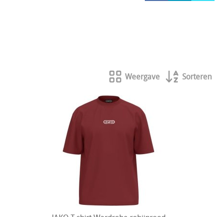
HOCKEY REECE AUSTRALIE
JAKO Matentabellen
STANNO Keeperhandschoenen
Stanno keeperskleding
Weergave
Sorteren