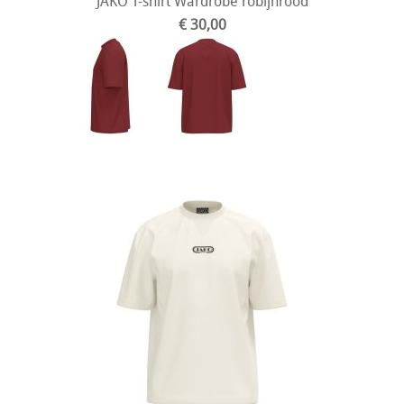
JAKO T-shirt Wardrobe robijnrood
€ 30,00