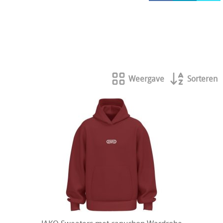
HOCKEY REECE AUSTRALIE
JAKO Matentabellen
STANNO Keeperhandschoenen
Stanno keeperskleding
Weergave
Sorteren