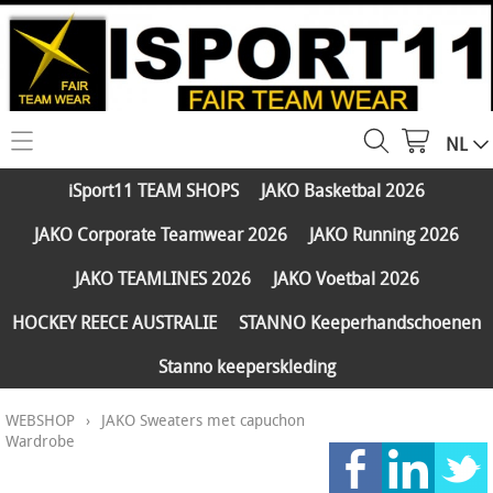
NL
HOME
iSport11 TEAM SHOPS
JAKO Basketbal 2026
WEBSHOP
JAKO Corporate Teamwear 2026
JAKO Running 2026
iSport11 TEAM SHOPS
SERVICES
JAKO TEAMLINES 2026
JAKO Voetbal 2026
JAKO Basketbal 2026
PARTNERS
HOCKEY REECE AUSTRALIE
STANNO Keeperhandschoenen
JAKO Corporate Teamwear 2026
Stanno keeperskleding
FAQ
JAKO Running 2026
WEBSHOP
›
JAKO Sweaters met capuchon
Klantengroepen
CONTACT
JAKO TEAMLINES 2026
Wardrobe
Verzending - betaling
JAKO Voetbal 2026
MY ISPORT11