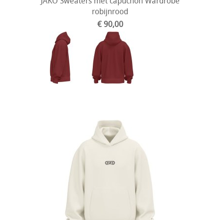
JAKO Sweaters met capuchon Wardrobe
robijnrood
€ 90,00