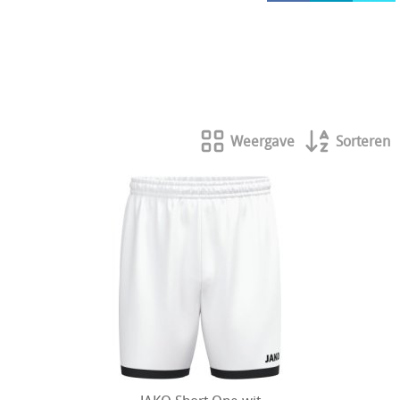
HOCKEY REECE AUSTRALIE
JAKO Matentabellen
STANNO Keeperhandschoenen
Stanno keeperskleding
Weergave
Sorteren