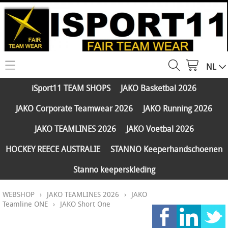
NL
HOME
iSport11 TEAM SHOPS
JAKO Basketbal 2026
WEBSHOP
JAKO Corporate Teamwear 2026
JAKO Running 2026
iSport11 TEAM SHOPS
SERVICES
JAKO TEAMLINES 2026
JAKO Voetbal 2026
JAKO Basketbal 2026
PARTNERS
HOCKEY REECE AUSTRALIE
STANNO Keeperhandschoenen
JAKO Corporate Teamwear 2026
Stanno keeperskleding
FAQ
JAKO Running 2026
WEBSHOP
›
JAKO TEAMLINES 2026
›
JAKO
Klantengroepen
CONTACT
JAKO TEAMLINES 2026
Teamline ONE
›
JAKO Short One
Verzending - betaling
JAKO Voetbal 2026
MY ISPORT11