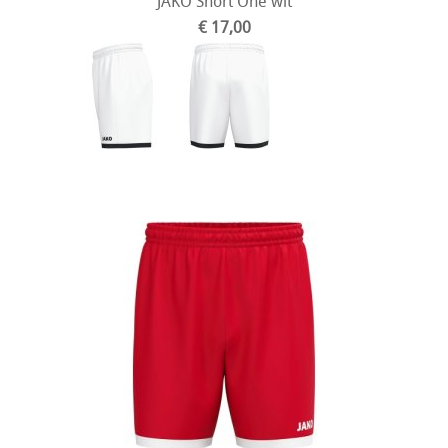
JAKO Short One wit
€ 17,00