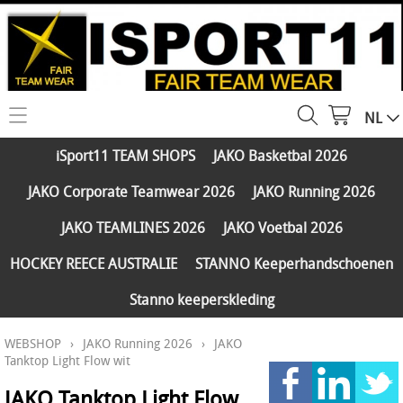
NL
HOME
iSport11 TEAM SHOPS
JAKO Basketbal 2026
WEBSHOP
JAKO Corporate Teamwear 2026
JAKO Running 2026
iSport11 TEAM SHOPS
SERVICES
JAKO TEAMLINES 2026
JAKO Voetbal 2026
JAKO Basketbal 2026
PARTNERS
HOCKEY REECE AUSTRALIE
STANNO Keeperhandschoenen
JAKO Corporate Teamwear 2026
Stanno keeperskleding
FAQ
JAKO Running 2026
WEBSHOP
›
JAKO Running 2026
›
JAKO
Klantengroepen
CONTACT
JAKO TEAMLINES 2026
Tanktop Light Flow wit
Verzending - betaling
JAKO Voetbal 2026
JAKO Tanktop Light Flow
MY ISPORT11