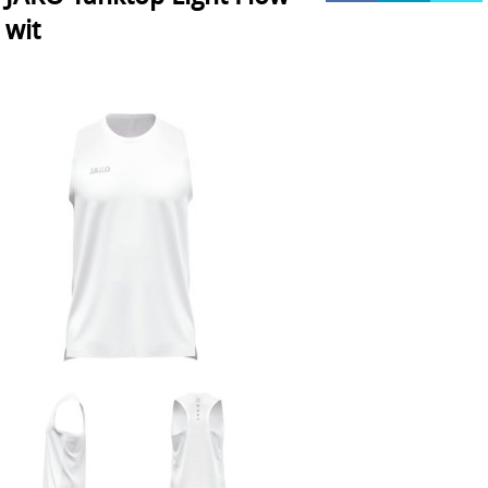
wit
HOCKEY REECE AUSTRALIE
JAKO Matentabellen
STANNO Keeperhandschoenen
Stanno keeperskleding