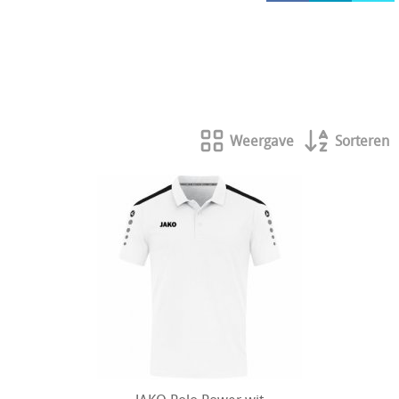
HOCKEY REECE AUSTRALIE
JAKO Matentabellen
STANNO Keeperhandschoenen
Stanno keeperskleding
Weergave
Sorteren