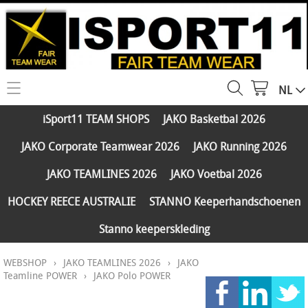
NL
HOME
iSport11 TEAM SHOPS
JAKO Basketbal 2026
WEBSHOP
JAKO Corporate Teamwear 2026
JAKO Running 2026
iSport11 TEAM SHOPS
SERVICES
JAKO TEAMLINES 2026
JAKO Voetbal 2026
JAKO Basketbal 2026
PARTNERS
HOCKEY REECE AUSTRALIE
STANNO Keeperhandschoenen
JAKO Corporate Teamwear 2026
Stanno keeperskleding
FAQ
JAKO Running 2026
WEBSHOP
›
JAKO TEAMLINES 2026
›
JAKO
Klantengroepen
CONTACT
JAKO TEAMLINES 2026
Teamline POWER
›
JAKO Polo POWER
Verzending - betaling
JAKO Voetbal 2026
MY ISPORT11