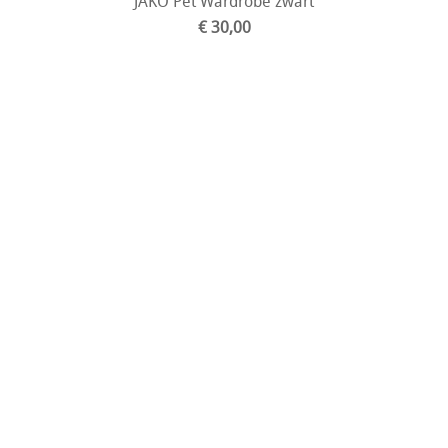
JAKO Pet Wardrobe zwart
€ 30,00