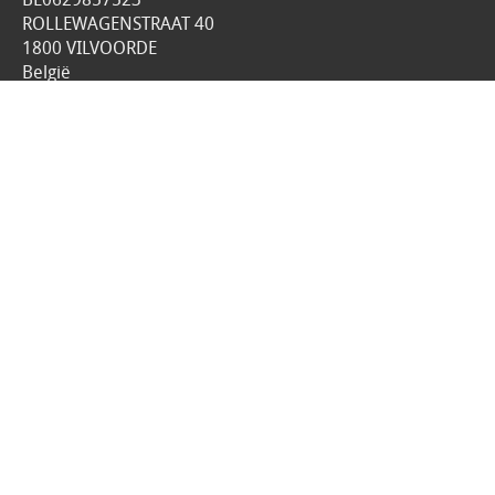
ROLLEWAGENSTRAAT 40
1800 VILVOORDE
België
049893.98.21
Alle prijzen zijn Inclusief 21% BTW
Algemene voorwaarden
Privacyverklaring