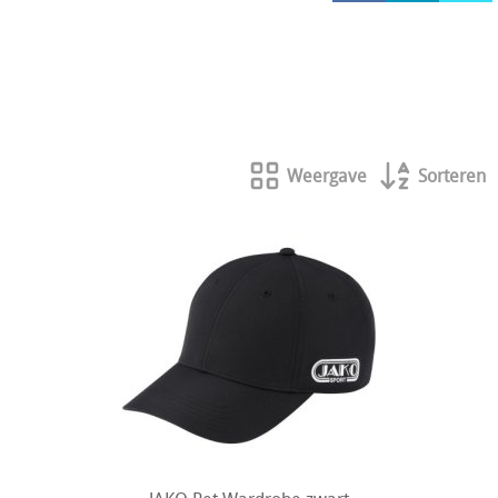
HOCKEY REECE AUSTRALIE
JAKO Matentabellen
STANNO Keeperhandschoenen
Stanno keeperskleding
Weergave
Sorteren