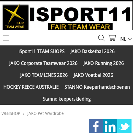
NL
HOME
iSport11 TEAM SHOPS
JAKO Basketbal 2026
WEBSHOP
JAKO Corporate Teamwear 2026
JAKO Running 2026
iSport11 TEAM SHOPS
SERVICES
JAKO TEAMLINES 2026
JAKO Voetbal 2026
JAKO Basketbal 2026
PARTNERS
HOCKEY REECE AUSTRALIE
STANNO Keeperhandschoenen
JAKO Corporate Teamwear 2026
Stanno keeperskleding
FAQ
JAKO Running 2026
WEBSHOP
›
JAKO Pet Wardrobe
Klantengroepen
CONTACT
JAKO TEAMLINES 2026
Verzending - betaling
JAKO Voetbal 2026
MY ISPORT11