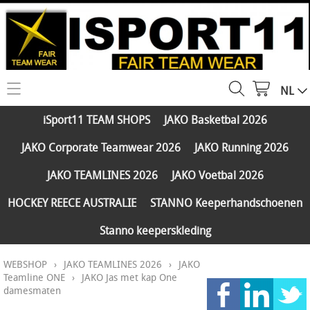
NL
HOME
iSport11 TEAM SHOPS
JAKO Basketbal 2026
WEBSHOP
JAKO Corporate Teamwear 2026
JAKO Running 2026
iSport11 TEAM SHOPS
SERVICES
JAKO TEAMLINES 2026
JAKO Voetbal 2026
JAKO Basketbal 2026
PARTNERS
HOCKEY REECE AUSTRALIE
STANNO Keeperhandschoenen
JAKO Corporate Teamwear 2026
Stanno keeperskleding
FAQ
JAKO Running 2026
WEBSHOP
›
JAKO TEAMLINES 2026
›
JAKO
Klantengroepen
CONTACT
JAKO TEAMLINES 2026
Teamline ONE
›
JAKO Jas met kap One
damesmaten
Verzending - betaling
JAKO Voetbal 2026
MY ISPORT11