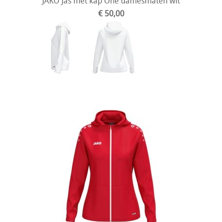
JAKO Jas met kap One damesmaten wit
€ 50,00