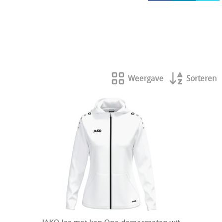
HOCKEY REECE AUSTRALIE
JAKO Matentabellen
STANNO Keeperhandschoenen
Stanno keeperskleding
Weergave
Sorteren