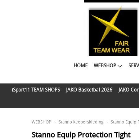
HOME
WEBSHOP
SERV
iSport11 TEAM SHOPS
JAKO Basketbal 2026
JAKO Cor
WEBSHOP
›
Stanno keeperskleding
›
Stanno Equip P
Stanno Equip Protection Tight