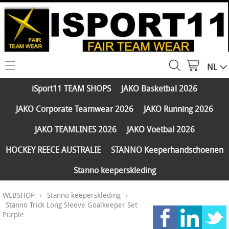
NL
HOME
iSport11 TEAM SHOPS
JAKO Basketbal 2026
WEBSHOP
JAKO Corporate Teamwear 2026
JAKO Running 2026
iSport11 TEAM SHOPS
SERVICES
JAKO TEAMLINES 2026
JAKO Voetbal 2026
JAKO Basketbal 2026
PARTNERS
HOCKEY REECE AUSTRALIE
STANNO Keeperhandschoenen
JAKO Corporate Teamwear 2026
Stanno keeperskleding
FAQ
JAKO Running 2026
WEBSHOP
›
Stanno keeperskleding
›
Klantengroepen
CONTACT
JAKO TEAMLINES 2026
Stanno Trick Long Sleeve Goalkeeper Set
Purple
Verzending - betaling
JAKO Voetbal 2026
MY ISPORT11