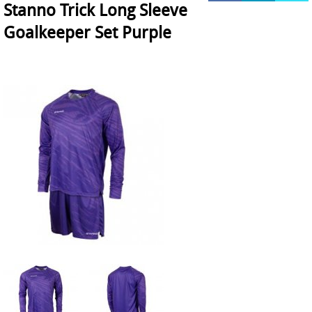
Stanno Trick Long Sleeve
HOCKEY REECE AUSTRALIE
Goalkeeper Set Purple
JAKO Matentabellen
STANNO Keeperhandschoenen
Stanno keeperskleding