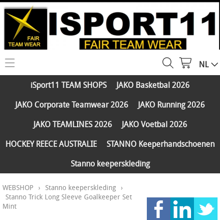
NL
HOME
iSport11 TEAM SHOPS
JAKO Basketbal 2026
WEBSHOP
JAKO Corporate Teamwear 2026
JAKO Running 2026
iSport11 TEAM SHOPS
SERVICES
JAKO TEAMLINES 2026
JAKO Voetbal 2026
JAKO Basketbal 2026
PARTNERS
HOCKEY REECE AUSTRALIE
STANNO Keeperhandschoenen
JAKO Corporate Teamwear 2026
Stanno keeperskleding
FAQ
JAKO Running 2026
WEBSHOP
›
Stanno keeperskleding
›
Klantengroepen
CONTACT
JAKO TEAMLINES 2026
Stanno Trick Long Sleeve Goalkeeper Set
Mint
Verzending - betaling
JAKO Voetbal 2026
MY ISPORT11