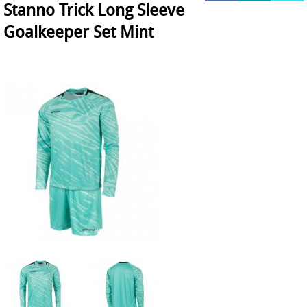
Stanno Trick Long Sleeve
HOCKEY REECE AUSTRALIE
Goalkeeper Set Mint
JAKO Matentabellen
STANNO Keeperhandschoenen
Stanno keeperskleding