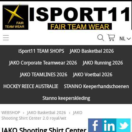
NL
HOME
iSport11 TEAM SHOPS
JAKO Basketbal 2026
WEBSHOP
JAKO Corporate Teamwear 2026
JAKO Running 2026
iSport11 TEAM SHOPS
SERVICES
JAKO TEAMLINES 2026
JAKO Voetbal 2026
JAKO Basketbal 2026
PARTNERS
HOCKEY REECE AUSTRALIE
STANNO Keeperhandschoenen
JAKO Corporate Teamwear 2026
Stanno keeperskleding
FAQ
JAKO Running 2026
WEBSHOP
›
JAKO Basketbal 2026
›
JAKO
Klantengroepen
CONTACT
JAKO TEAMLINES 2026
Shooting Shirt Center 2.0 royal/wit
Verzending - betaling
JAKO Voetbal 2026
JAKO Shooting Shirt Center
MY ISPORT11