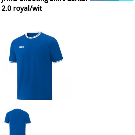
2.0 royal/wit
HOCKEY REECE AUSTRALIE
JAKO Matentabellen
STANNO Keeperhandschoenen
Stanno keeperskleding