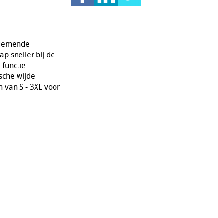
 ademende
p sneller bij de
-functie
ische wijde
n van S - 3XL voor