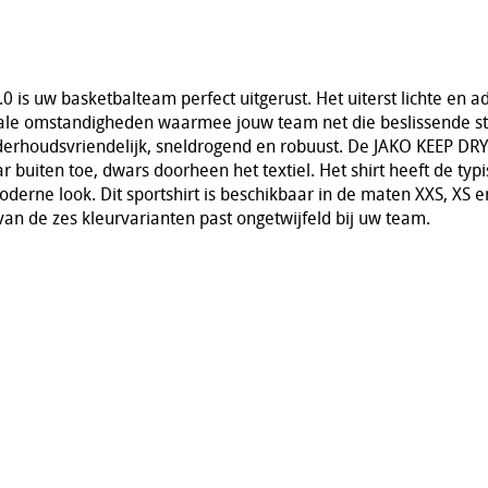
0 is uw basketbalteam perfect uitgerust. Het uiterst lichte en
ale omstandigheden waarmee jouw team net die beslissende sta
onderhoudsvriendelijk, sneldrogend en robuust. De JAKO KEEP DRY
 buiten toe, dwars doorheen het textiel. Het shirt heeft de typ
oderne look. Dit sportshirt is beschikbaar in de maten XXS, XS e
an de zes kleurvarianten past ongetwijfeld bij uw team.