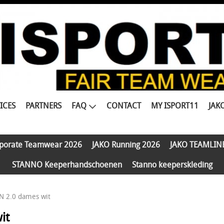
ICES
PARTNERS
FAQ
CONTACT
MY ISPORT11
JAK
porate Teamwear 2026
JAKO Running 2026
JAKO TEAMLIN
STANNO Keeperhandschoenen
Stanno keeperskleding
N 2.0 dames wit
it