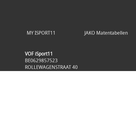
MY ISPORT11
JAKO Matentabellen
VOF iSport11
BE0629857523
ROLLEWAGENSTRAAT 40
1800 VILVOORDE
België
049893.98.21