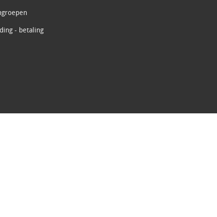
ngroepen
ing - betaling