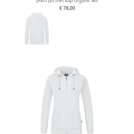
JAKO Jas met kap Organic wit
€ 78,00