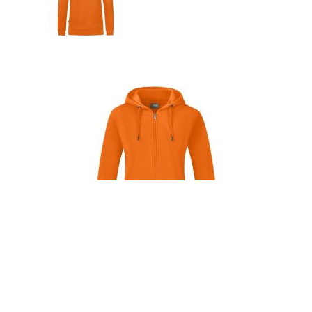
JAKO Jas met kap Organic oranje
€ 78,00