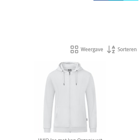
HOCKEY REECE AUSTRALIE
JAKO Matentabellen
STANNO Keeperhandschoenen
Stanno keeperskleding
Weergave
Sorteren