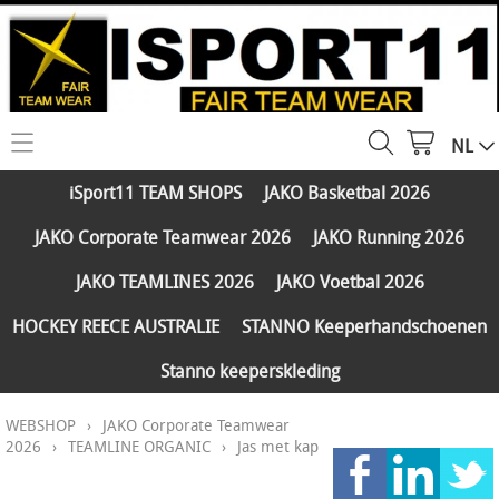
NL
HOME
iSport11 TEAM SHOPS
JAKO Basketbal 2026
WEBSHOP
JAKO Corporate Teamwear 2026
JAKO Running 2026
iSport11 TEAM SHOPS
SERVICES
JAKO TEAMLINES 2026
JAKO Voetbal 2026
JAKO Basketbal 2026
PARTNERS
HOCKEY REECE AUSTRALIE
STANNO Keeperhandschoenen
JAKO Corporate Teamwear 2026
Stanno keeperskleding
FAQ
JAKO Running 2026
WEBSHOP
›
JAKO Corporate Teamwear
Klantengroepen
CONTACT
JAKO TEAMLINES 2026
2026
›
TEAMLINE ORGANIC
›
Jas met kap
Verzending - betaling
JAKO Voetbal 2026
MY ISPORT11