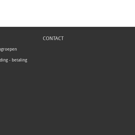
CONTACT
ngroepen
ing - betaling