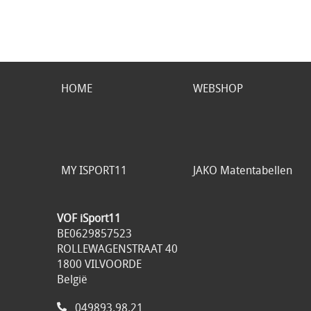
HOME
WEBSHOP
MY ISPORT11
JAKO Matentabellen
VOF iSport11
BE0629857523
ROLLEWAGENSTRAAT 40
1800 VILVOORDE
België
049893.98.21