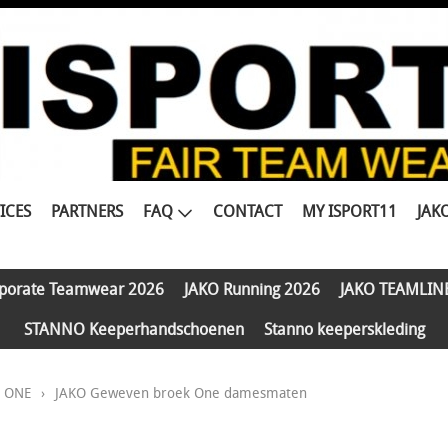
ICES
PARTNERS
FAQ
CONTACT
MY ISPORT11
JAK
porate Teamwear 2026
JAKO Running 2026
JAKO TEAMLIN
STANNO Keeperhandschoenen
Stanno keeperskleding
e ONE
›
JAKO Geweven broek One damesmaten