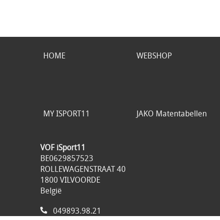
HOME
WEBSHOP
MY ISPORT11
JAKO Matentabellen
VOF iSport11
BE0629857523
ROLLEWAGENSTRAAT 40
1800 VILVOORDE
België
049893.98.21