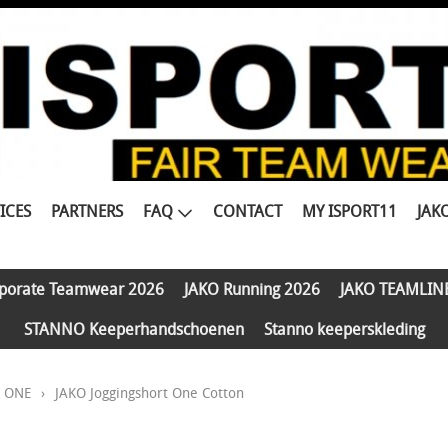
ICES
PARTNERS
FAQ
CONTACT
MY ISPORT11
JAK
porate Teamwear 2026
JAKO Running 2026
JAKO TEAMLIN
STANNO Keeperhandschoenen
Stanno keeperskleding
e ONE
›
JAKO Joggingshort One Cotton