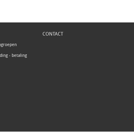
CONTACT
ngroepen
ing - betaling