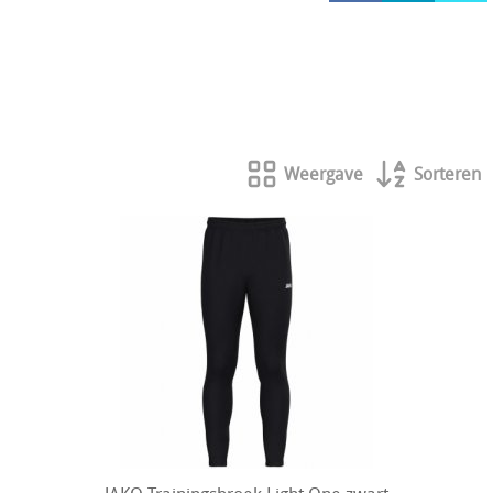
HOCKEY REECE AUSTRALIE
JAKO Matentabellen
STANNO Keeperhandschoenen
Stanno keeperskleding
Weergave
Sorteren