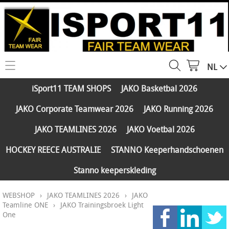
NL
HOME
iSport11 TEAM SHOPS
JAKO Basketbal 2026
WEBSHOP
JAKO Corporate Teamwear 2026
JAKO Running 2026
iSport11 TEAM SHOPS
SERVICES
JAKO TEAMLINES 2026
JAKO Voetbal 2026
JAKO Basketbal 2026
PARTNERS
HOCKEY REECE AUSTRALIE
STANNO Keeperhandschoenen
JAKO Corporate Teamwear 2026
Stanno keeperskleding
FAQ
JAKO Running 2026
WEBSHOP
›
JAKO TEAMLINES 2026
›
JAKO
Klantengroepen
CONTACT
JAKO TEAMLINES 2026
Teamline ONE
›
JAKO Trainingsbroek Light
One
Verzending - betaling
JAKO Voetbal 2026
MY ISPORT11