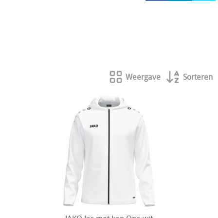
HOCKEY REECE AUSTRALIE
JAKO Matentabellen
STANNO Keeperhandschoenen
Stanno keeperskleding
Weergave
Sorteren