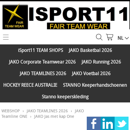
NL
HOME
iSport11 TEAM SHOPS
JAKO Basketbal 2026
WEBSHOP
JAKO Corporate Teamwear 2026
JAKO Running 2026
iSport11 TEAM SHOPS
SERVICES
JAKO TEAMLINES 2026
JAKO Voetbal 2026
JAKO Basketbal 2026
PARTNERS
HOCKEY REECE AUSTRALIE
STANNO Keeperhandschoenen
JAKO Corporate Teamwear 2026
Stanno keeperskleding
FAQ
JAKO Running 2026
WEBSHOP
›
JAKO TEAMLINES 2026
›
JAKO
Klantengroepen
CONTACT
JAKO TEAMLINES 2026
Teamline ONE
›
JAKO Jas met kap One
Verzending - betaling
JAKO Voetbal 2026
MY ISPORT11