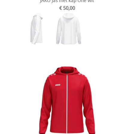
JAKO Jas met kap One wit
€ 50,00