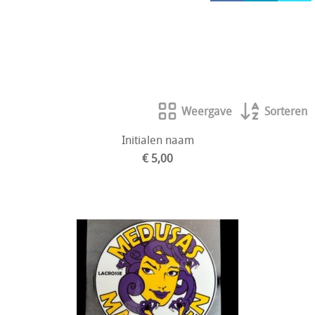
HOCKEY REECE AUSTRALIE
JAKO Matentabellen
STANNO Keeperhandschoenen
Stanno keeperskleding
Weergave
Sorteren
Initialen naam
€ 5,00