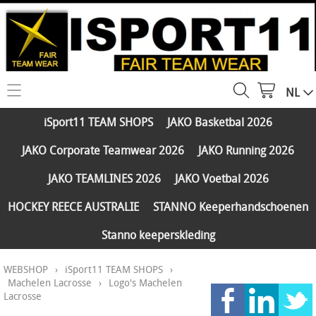
NL
HOME
iSport11 TEAM SHOPS
JAKO Basketbal 2026
WEBSHOP
JAKO Corporate Teamwear 2026
JAKO Running 2026
iSport11 TEAM SHOPS
SERVICES
JAKO TEAMLINES 2026
JAKO Voetbal 2026
JAKO Basketbal 2026
PARTNERS
HOCKEY REECE AUSTRALIE
STANNO Keeperhandschoenen
JAKO Corporate Teamwear 2026
Stanno keeperskleding
FAQ
JAKO Running 2026
WEBSHOP
›
iSport11 TEAM SHOPS
›
Klantengroepen
CONTACT
JAKO TEAMLINES 2026
Machelen Lacrosse
›
Logo's Machelen
Lacrosse
Verzending - betaling
JAKO Voetbal 2026
MY ISPORT11