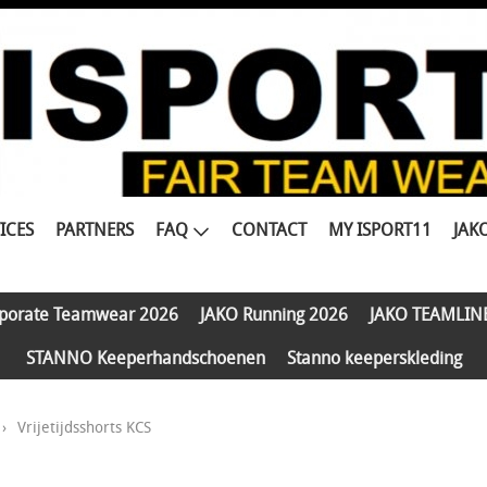
ICES
PARTNERS
FAQ
CONTACT
MY ISPORT11
JAK
porate Teamwear 2026
JAKO Running 2026
JAKO TEAMLIN
STANNO Keeperhandschoenen
Stanno keeperskleding
›
Vrijetijdsshorts KCS