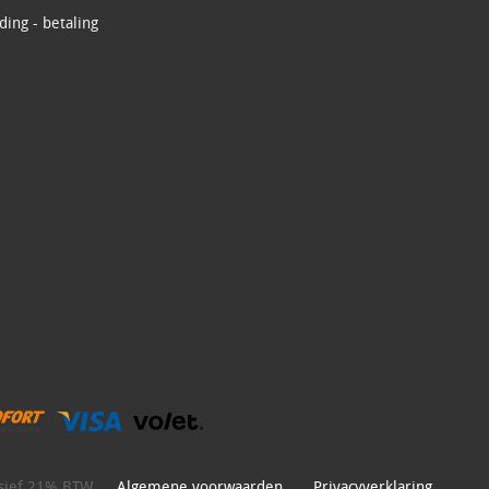
ing - betaling
lusief 21% BTW
Algemene voorwaarden
Privacyverklaring