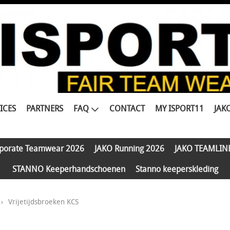
ICES
PARTNERS
FAQ
CONTACT
MY ISPORT11
JAK
porate Teamwear 2026
JAKO Running 2026
JAKO TEAMLIN
STANNO Keeperhandschoenen
Stanno keeperskleding
›
Vrijetijdsbroeken KCS