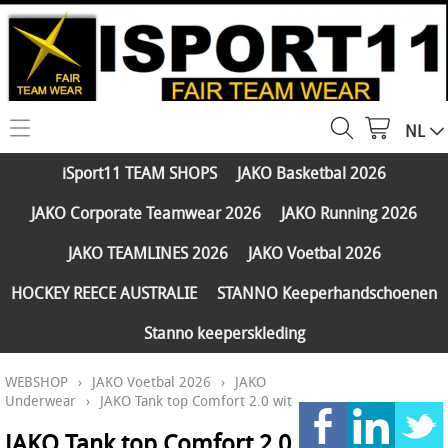
NL
HOME
iSport11 TEAM SHOPS
JAKO Basketbal 2026
WEBSHOP
JAKO Corporate Teamwear 2026
JAKO Running 2026
iSport11 TEAM SHOPS
SERVICES
JAKO TEAMLINES 2026
JAKO Voetbal 2026
JAKO Basketbal 2026
PARTNERS
HOCKEY REECE AUSTRALIE
STANNO Keeperhandschoenen
JAKO Corporate Teamwear 2026
Stanno keeperskleding
FAQ
JAKO Running 2026
WEBSHOP
›
JAKO Voetbal 2026
›
JAKO
Klantengroepen
CONTACT
JAKO TEAMLINES 2026
Underwear
›
JAKO Tank top Comfort 2.0 wit
Verzending - betaling
JAKO Voetbal 2026
JAKO Tank top Comfort 2.0
MY ISPORT11