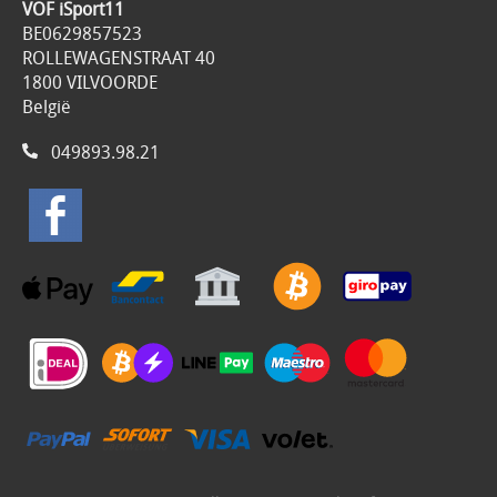
VOF iSport11
BE0629857523
ROLLEWAGENSTRAAT 40
1800 VILVOORDE
België
049893.98.21