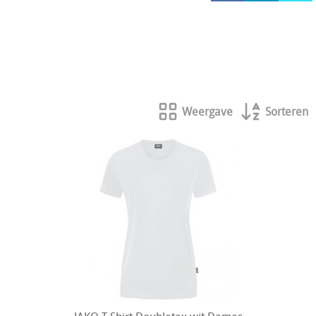
HOCKEY REECE AUSTRALIE
JAKO Matentabellen
STANNO Keeperhandschoenen
Stanno keeperskleding
Weergave
Sorteren