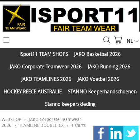
NL
HOME
iSport11 TEAM SHOPS
JAKO Basketbal 2026
WEBSHOP
JAKO Corporate Teamwear 2026
JAKO Running 2026
iSport11 TEAM SHOPS
SERVICES
JAKO TEAMLINES 2026
JAKO Voetbal 2026
JAKO Basketbal 2026
PARTNERS
HOCKEY REECE AUSTRALIE
STANNO Keeperhandschoenen
JAKO Corporate Teamwear 2026
Stanno keeperskleding
FAQ
JAKO Running 2026
WEBSHOP
›
JAKO Corporate Teamwear
Klantengroepen
CONTACT
JAKO TEAMLINES 2026
2026
›
TEAMLINE DOUBLETEX
›
T-shirts
Verzending - betaling
JAKO Voetbal 2026
MY ISPORT11