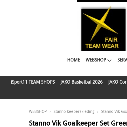
HOME
WEBSHOP
SERV
iSport11 TEAM SHOPS
JAKO Basketbal 2026
JAKO Cor
WEBSHOP
›
Stanno keeperskleding
›
Stanno Vik Go
Stanno Vik Goalkeeper Set Gree