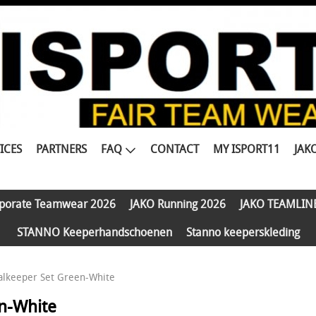
ICES
PARTNERS
FAQ
CONTACT
MY ISPORT11
JAK
porate Teamwear 2026
JAKO Running 2026
JAKO TEAMLIN
STANNO Keeperhandschoenen
Stanno keeperskleding
alkeeper Set Green-White
n-White