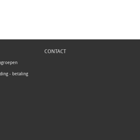
CONTACT
ngroepen
ing - betaling