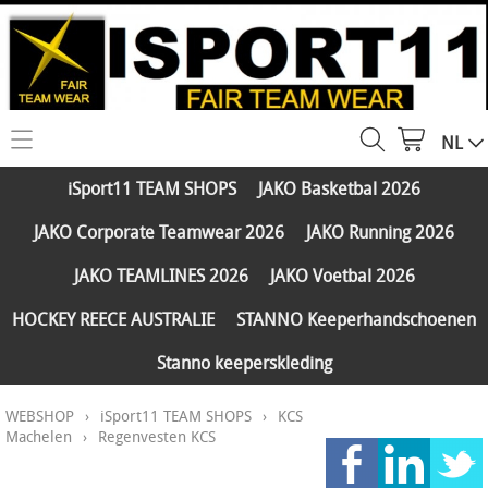
NL
HOME
iSport11 TEAM SHOPS
JAKO Basketbal 2026
WEBSHOP
JAKO Corporate Teamwear 2026
JAKO Running 2026
iSport11 TEAM SHOPS
SERVICES
JAKO TEAMLINES 2026
JAKO Voetbal 2026
JAKO Basketbal 2026
PARTNERS
HOCKEY REECE AUSTRALIE
STANNO Keeperhandschoenen
JAKO Corporate Teamwear 2026
Stanno keeperskleding
FAQ
JAKO Running 2026
WEBSHOP
›
iSport11 TEAM SHOPS
›
KCS
Klantengroepen
CONTACT
JAKO TEAMLINES 2026
Machelen
›
Regenvesten KCS
Verzending - betaling
JAKO Voetbal 2026
MY ISPORT11