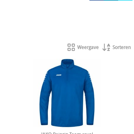
HOCKEY REECE AUSTRALIE
JAKO Matentabellen
STANNO Keeperhandschoenen
Stanno keeperskleding
Weergave
Sorteren